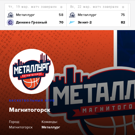
чт, 19 мар. матч завершен
вс, 22 мар. матч завершен
1
Металлург
58
Металлург
75
0
Динамо Грозный
70
Зенит-2
82
БАСКЕТБОЛЬНЫЙ КЛУБ
Магнитогорск
Город:
Команды:
Магнитогорск
Металлург