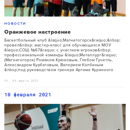
НОВОСТИ
Оранжевое настроение
Баскетбольный клуб &laquo;Магнитогорск&raquo;&nbsp;
провел&nbsp; мастер-класс для обучающихся МОУ
&laquo;СОШ №67&raquo; с участием игроков&nbsp;
профессиональной команды &laquo;Металлург&raquo;
(Магнитогорск) Романом Крюковым, Глебом Гучетль,
Александром Курбатовым, Валерием Колбиным
&nbsp;под руководством тренера Артема Куринного
Чт, 04 марта 2021
10 февраля 2021