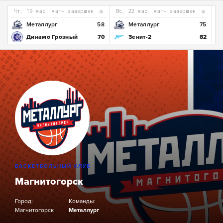
чт, 19 мар. матч завершен
вс, 22 мар. матч завершен
1
Металлург
58
Металлург
75
0
Динамо Грозный
70
Зенит-2
82
БАСКЕТБОЛЬНЫЙ КЛУБ
Магнитогорск
Город:
Команды:
Магнитогорск
Металлург