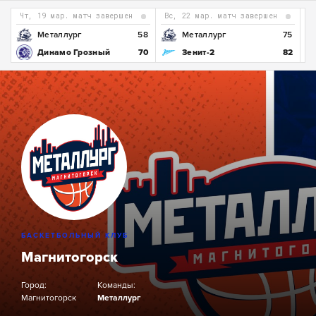
чт, 19 мар. матч завершен
вс, 22 мар. матч завершен
1
Металлург
58
Металлург
75
0
Динамо Грозный
70
Зенит-2
82
БАСКЕТБОЛЬНЫЙ КЛУБ
Магнитогорск
Город:
Команды:
Магнитогорск
Металлург