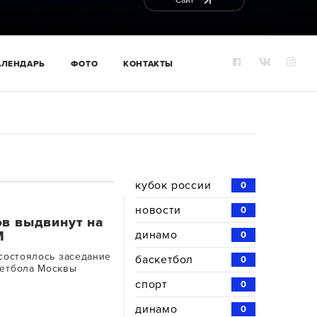
Сайт
АЛЕНДАРЬ
ФОТО
КОНТАКТЫ
кубок россии
0
новости
0
в выдвинут на
динамо
М
0
состоялось заседание
баскетбол
0
етбола Москвы
спорт
0
динамо
0