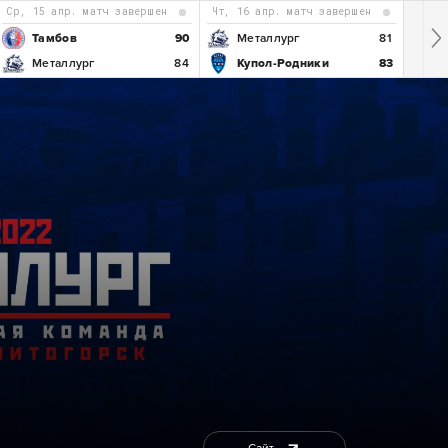
ср, 15 апр. матч завершен
чт, 16 апр. матч завершен
Тамбов
90
Металлург
81
Металлург
84
Купол-Родники
83