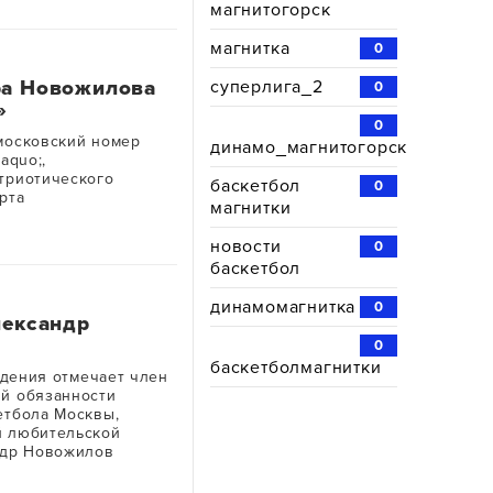
магнитогорск
магнитка
0
ра Новожилова
суперлига_2
0
»
0
московский номер
динамо_магнитогорск
aquo;,
триотического
баскетбол
0
рта
магнитки
новости
0
баскетбол
динамомагнитка
0
лександр
0
баскетболмагнитки
ждения отмечает член
й обязанности
етбола Москвы,
й любительской
ндр Новожилов