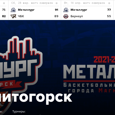
н
сб, 28 мар. матч завершен
вт, 14 апр. матч завершен
75
Металлург
91
Металлург
77
82
ЧБК
89
Барнаул
55
Б
итогорск
ы:
Турниры: