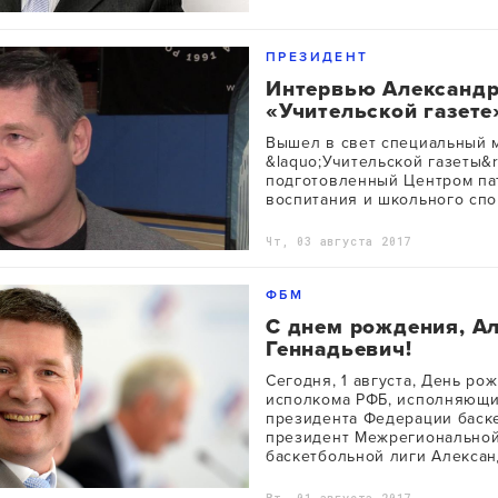
ПРЕЗИДЕНТ
Интервью Александ
«Учительской газете
Вышел в свет специальный 
&laquo;Учительской газеты&r
подготовленный Центром па
воспитания и школьного спо
Чт, 03 августа 2017
ФБМ
С днем рождения, А
Геннадьевич!
Сегодня, 1 августа, День ро
исполкома РФБ, исполняющи
президента Федерации баск
президент Межрегионально
баскетбольной лиги Алекса