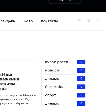
Сайт
АЛЕНДАРЬ
ФОТО
КОНТАКТЫ
кубок россии
0
новости
0
 «Наш
динамо
уважения
0
жениям
баскетбол
0
ла»
спорт
происходят в Москве
0
дичностью (2015,
динамо
ородских образов
0