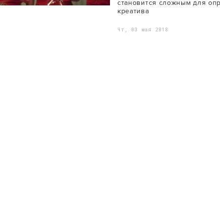
становится сложным для оп
креатива
Чт, 03 мая 2018