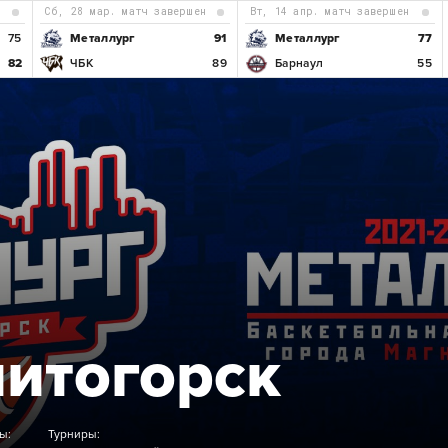
н
сб, 28 мар. матч завершен
вт, 14 апр. матч завершен
75
Металлург
91
Металлург
77
82
ЧБК
89
Барнаул
55
Б
итогорск
ы:
Турниры: