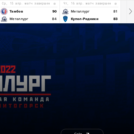
ср, 15 апр. матч завершен
чт, 16 апр. матч завершен
Тамбов
90
Металлург
81
Металлург
84
Купол-Родники
83