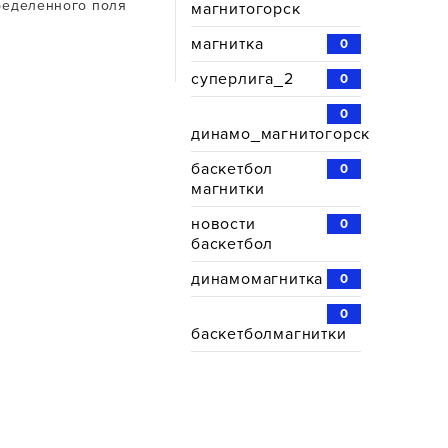
ределенного поля
магнитогорск
магнитка
0
суперлига_2
0
0
динамо_магнитогорск
баскетбол
0
магнитки
новости
0
баскетбол
динамомагнитка
0
0
баскетболмагнитки