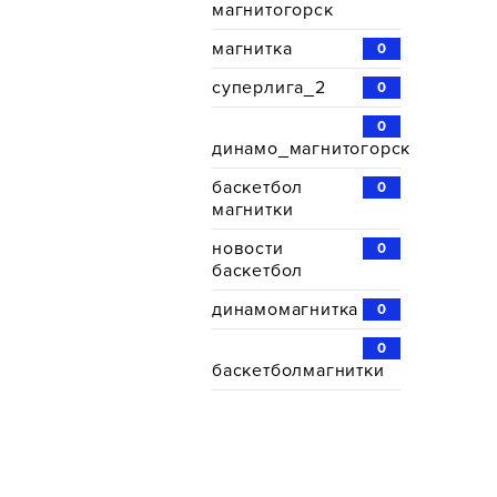
магнитогорск
магнитка
0
суперлига_2
0
0
динамо_магнитогорск
баскетбол
0
магнитки
новости
0
баскетбол
динамомагнитка
0
0
баскетболмагнитки