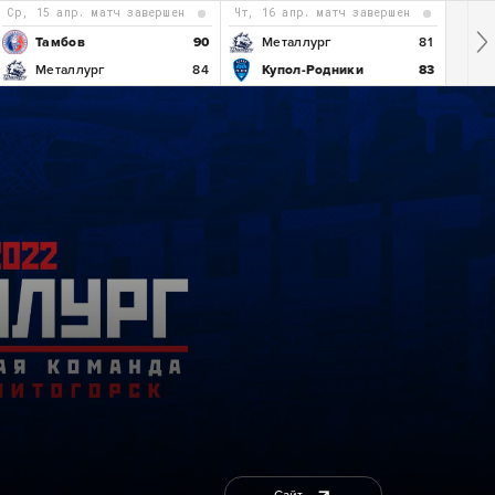
ср, 15 апр. матч завершен
чт, 16 апр. матч завершен
Тамбов
90
Металлург
81
Металлург
84
Купол-Родники
83