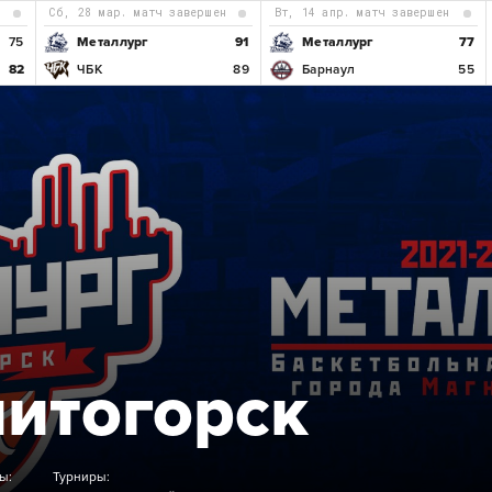
н
сб, 28 мар. матч завершен
вт, 14 апр. матч завершен
75
Металлург
91
Металлург
77
82
ЧБК
89
Барнаул
55
Б
итогорск
ы:
Турниры: