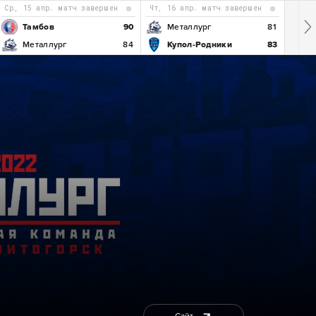
ср, 15 апр. матч завершен
чт, 16 апр. матч завершен
Тамбов
90
Металлург
81
Металлург
84
Купол-Родники
83