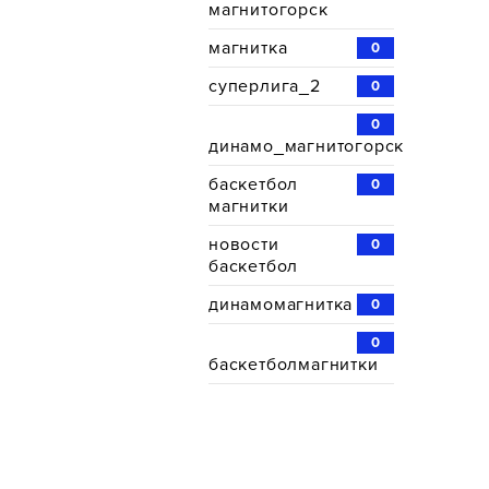
магнитогорск
магнитка
0
суперлига_2
0
0
динамо_магнитогорск
баскетбол
0
магнитки
новости
0
баскетбол
динамомагнитка
0
0
баскетболмагнитки