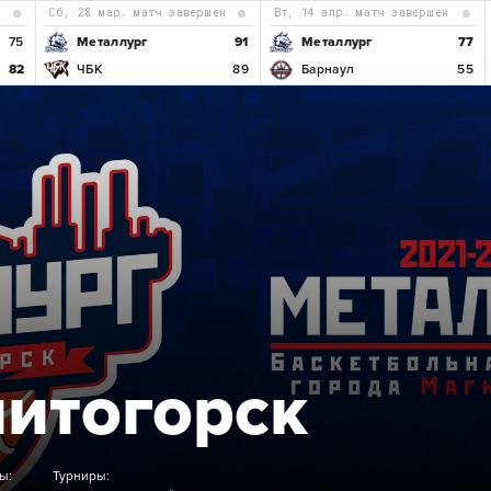
н
сб, 28 мар. матч завершен
вт, 14 апр. матч завершен
75
Металлург
91
Металлург
77
82
ЧБК
89
Барнаул
55
Б
итогорск
ы:
Турниры: